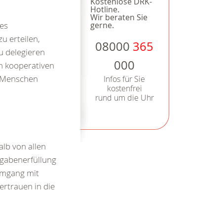
Kostenlose DRK-
Hotline.
Wir beraten Sie
zes
gerne.
u erteilen,
08000
365
u delegieren
000
en kooperativen
n Menschen
Infos für Sie
kostenfrei
rund um die Uhr
alb von allen
gabenerfüllung
 Umgang mit
ertrauen in die