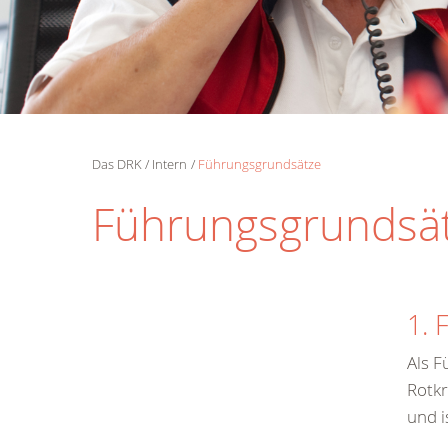
Das DRK
Intern
Führungsgrundsätze
Führungsgrundsä
1. 
Als F
Rotkr
und i