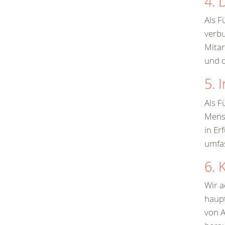
4. 
Als F
verb
Mitar
und d
5. 
Als F
Mensc
in Er
umfa
6. 
Wir a
haupt
von A