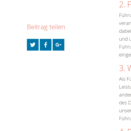
2. 
Führu
veran
Beitrag teilen
dabei
und u
Führu
eing
3. 
Als F
Leist
ande
des D
unser
Führ