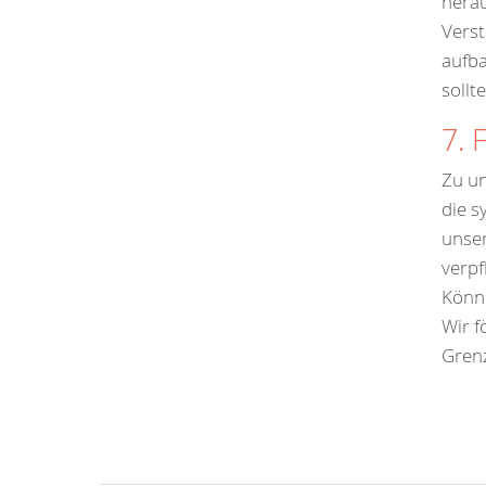
herau
Verst
aufba
sollt
7. 
Zu un
die s
unser
verpf
Könne
Wir f
Grenz