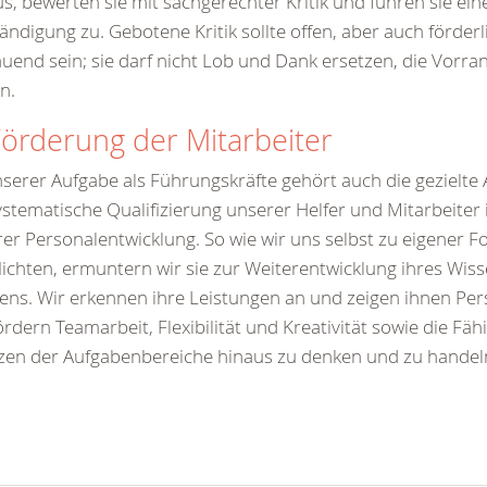
s, bewerten sie mit sachgerechter Kritik und führen sie ein
ändigung zu. Gebotene Kritik sollte offen, aber auch förder
uend sein; sie darf nicht Lob und Dank ersetzen, die Vorr
en.
Förderung der Mitarbeiter
serer Aufgabe als Führungskräfte gehört auch die gezielte
ystematische Qualifizierung unserer Helfer und Mitarbeite
er Personalentwicklung. So wie wir uns selbst zu eigener F
lichten, ermuntern wir sie zur Weiterentwicklung ihres Wis
ns. Wir erkennen ihre Leistungen an und zeigen ihnen Pers
ördern Teamarbeit, Flexibilität und Kreativität sowie die Fähi
en der Aufgabenbereiche hinaus zu denken und zu handel