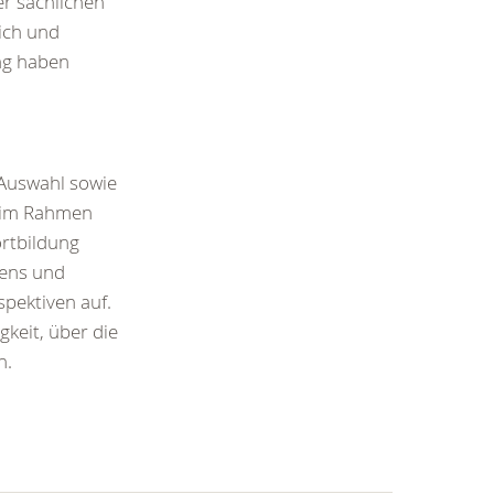
er sachlichen
lich und
ang haben
 Auswahl sowie
r im Rahmen
ortbildung
sens und
pektiven auf.
gkeit, über die
n.