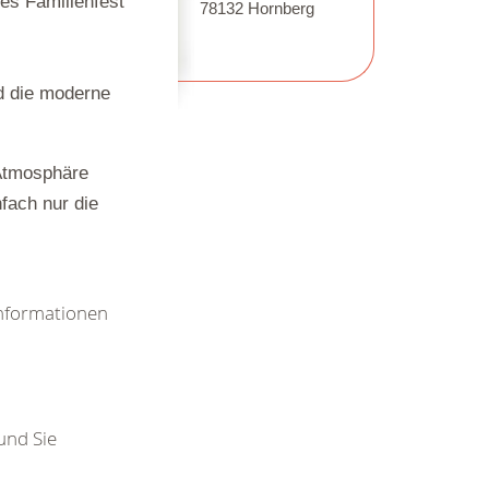
res Familienfest
78132 Hornberg
d die moderne
 Atmosphäre
fach nur die
Informationen
 und Sie