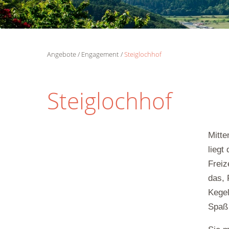
Angebote
Engagement
Steiglochhof
Steiglochhof
Mitte
liegt
Freiz
das, 
Kegel
Spaß