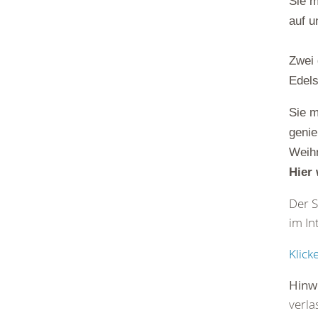
Sie m
auf u
Zwei 
Edels
Sie m
genie
Weihn
Hier 
Der S
im In
Klick
Hinw
verla