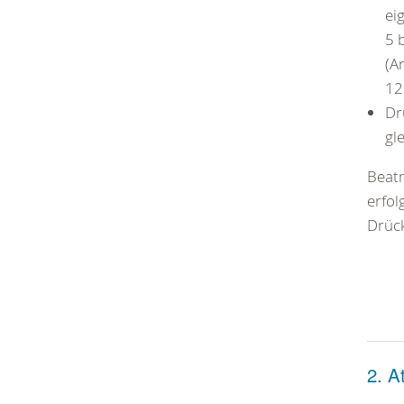
ei
5 
(A
12
Dr
gle
Beat
erfol
Drück
2. A