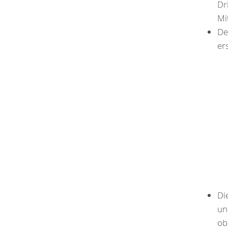
Dr
Mi
De
er
Di
un
ob