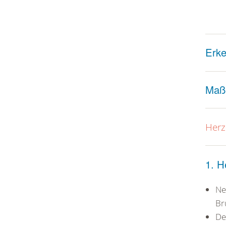
Erk
Maß
Herz
1. 
Ne
Br
De