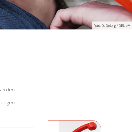
Foto: D. Delang / DRK e.V.
werden.
Lungen-