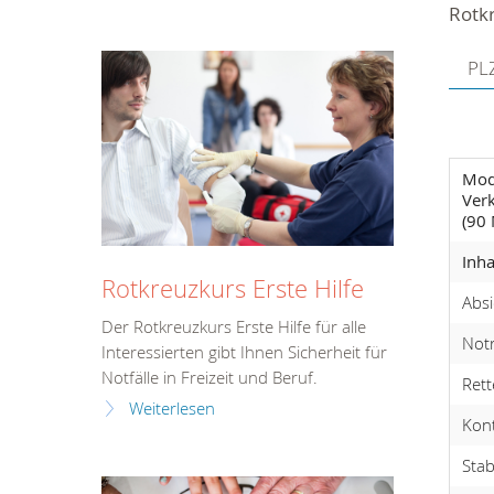
Rotkr
PLZ
Modu
Verk
(90 
Inha
Rotkreuzkurs Erste Hilfe
Absi
Der Rotkreuzkurs Erste Hilfe für alle
Not
Interessierten gibt Ihnen Sicherheit für
Notfälle in Freizeit und Beruf.
Rett
Weiterlesen
Kont
Stab