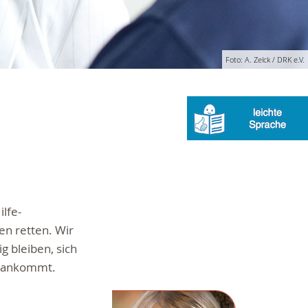
Foto: A. Zelck / DRK e.V.
lfe-
en retten. Wir
g bleiben, sich
s ankommt.