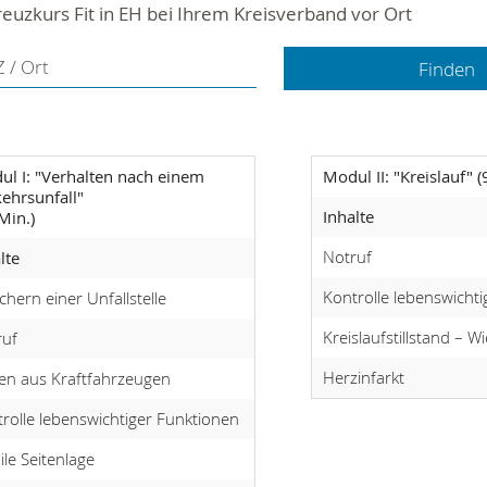
euzkurs Fit in EH bei Ihrem Kreisverband vor Ort
 / Ort
l I: "Verhalten nach einem
Modul II: "Kreislauf" (
ehrsunfall"
Inhalte
Min.)
Notruf
lte
Kontrolle lebenswicht
chern einer Unfallstelle
Kreislaufstillstand – 
ruf
Herzinfarkt
en aus Kraftfahrzeugen
rolle lebenswichtiger Funktionen
ile Seitenlage