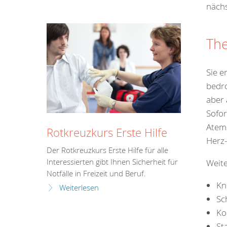
nächs
Th
Sie e
bedro
aber 
Sofo
Atem
Rotkreuzkurs Erste Hilfe
Herz-
Der Rotkreuzkurs Erste Hilfe für alle
Weit
Interessierten gibt Ihnen Sicherheit für
Notfälle in Freizeit und Beruf.
Kn
Weiterlesen
Sc
Ko
St