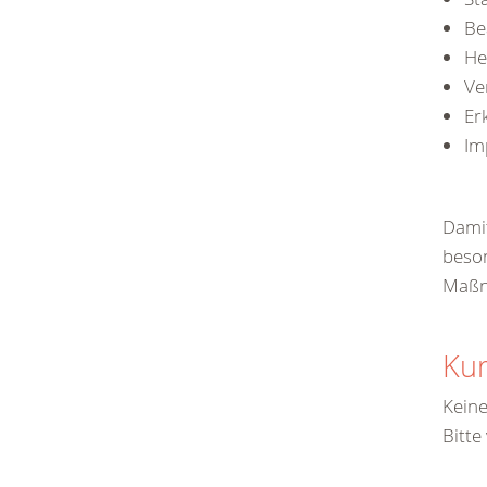
Be
He
Ve
Er
Im
Damit
beson
Maßn
Kur
Keine
Bitte