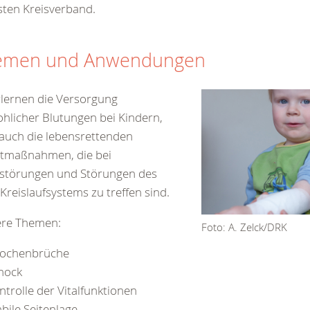
ten Kreisverband.
emen und Anwendungen
rlernen die Versorgung
hlicher Blutungen bei Kindern,
auch die lebensrettenden
rtmaßnahmen, die bei
störungen und Störungen des
Kreislaufsystems zu treffen sind.
ere Themen:
Foto: A. Zelck/DRK
ochenbrüche
hock
ntrolle der Vitalfunktionen
abile Seitenlage