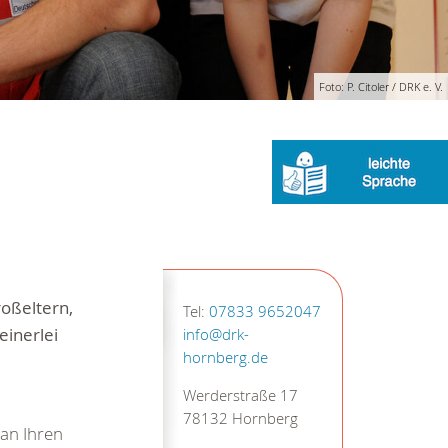
Foto: P. Citoler / DRK e. V.
roßeltern,
Tel:
07833 9652047
einerlei
info@drk-
hornberg.de
Werderstraße 17
78132 Hornberg
 an Ihren