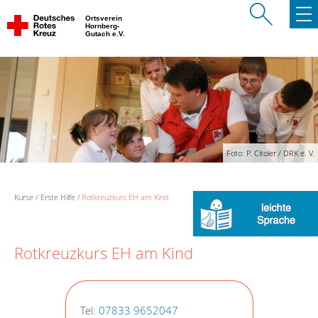
Ortsverein
Hornberg-
Gutach e.V.
Foto: P. Citoler / DRK e. V.
Kurse
Erste Hilfe
Rotkreuzkurs EH am Kind
Rotkreuzkurs EH am Kind
Tel:
07833 9652047