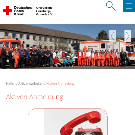
Ortsverein
Hornberg-
Gutach e.V.
Zurück
Weite
Helfen
Aktiv mitarbeiten
Aktiven Anmeldung
Aktiven Anmeldung