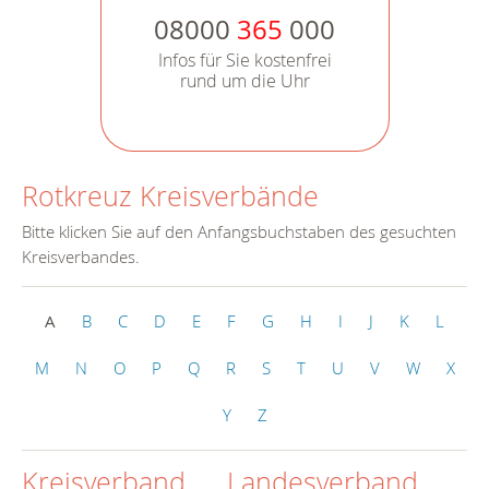
08000
365
000
Infos für Sie kostenfrei
rund um die Uhr
Rotkreuz Kreisverbände
Bitte klicken Sie auf den Anfangsbuchstaben des gesuchten
Kreisverbandes.
A
B
C
D
E
F
G
H
I
J
K
L
M
N
O
P
Q
R
S
T
U
V
W
X
Y
Z
Kreisverband
Landesverband