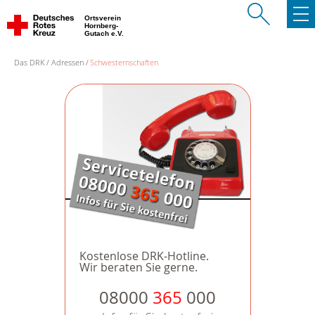
Ortsverein
Hornberg-
Gutach e.V.
Das DRK
Adressen
Schwesternschaften
Kostenlose DRK-Hotline.
Wir beraten Sie gerne.
08000
365
000