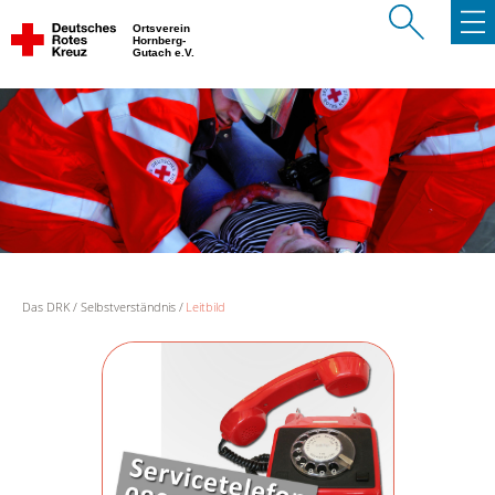
Ortsverein
Hornberg-
Gutach e.V.
Das DRK
Selbstverständnis
Leitbild