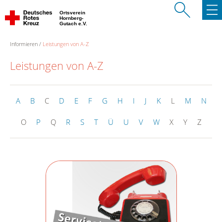
Ortsverein
Hornberg-
Gutach e.V.
Informieren
Leistungen von A-Z
Leistungen von A-Z
A
B
C
D
E
F
G
H
I
J
K
L
M
N
O
P
Q
R
S
T
Ü
U
V
W
X
Y
Z