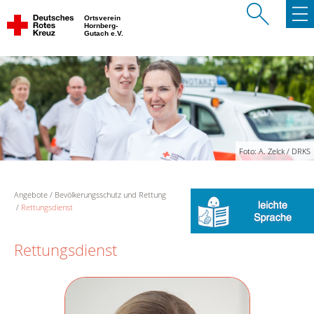
Ortsverein
Hornberg-
Gutach e.V.
Foto: A. Zelck / DRKS
Angebote
Bevölkerungsschutz und Rettung
Rettungsdienst
Rettungsdienst